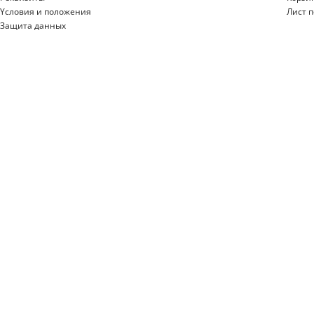
Yсловия и положения
Лист 
Защита данных