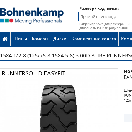
Размер / код поиска
например 9524 для размера шин 
диагональная или радиальная
Шины
Камеры
Диски
Комплектные колеса
Ком
15X4 1/2-8 (125/75-8,15X4.5-8) 3.00D ATIRE RUNNER
Но
Фото
RUNNERSOLID EASYFIT
EAN
Шина
RUN
125/