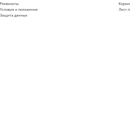
Реквизиты
Корзи
Yсловия и положения
Лист 
Защита данных