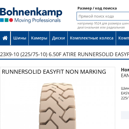
Размер / код поиска
например 9524 для размера шин 
диагональная или радиальная
Шины
Камеры
Диски
Комплектные колеса
Ком
23X9-10 (225/75-10) 6.50F ATIRE RUNNERSOLID EAS
Но
Фото
RUNNERSOLID EASYFIT NON MARKING
EAN
Шина
EAS
225/