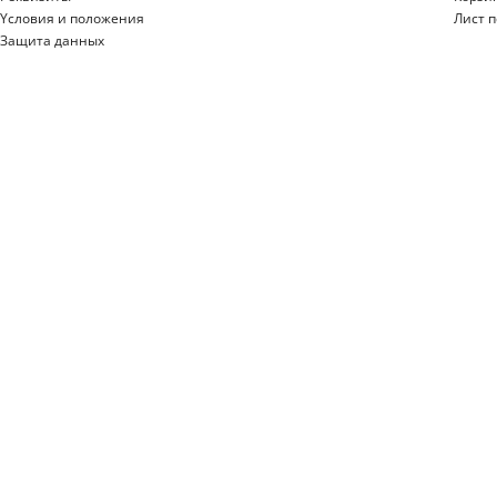
Yсловия и положения
Лист 
Защита данных