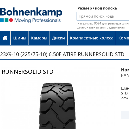
Размер / код поиска
например 9524 для размера шин 
диагональная или радиальная
Шины
Камеры
Диски
Комплектные колеса
Ком
23X9-10 (225/75-10) 6.50F ATIRE RUNNERSOLID STD
Но
Фото
RUNNERSOLID STD
EAN
Шина
STD
225/