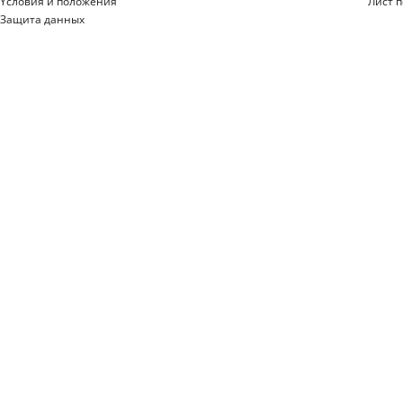
Yсловия и положения
Лист 
Защита данных