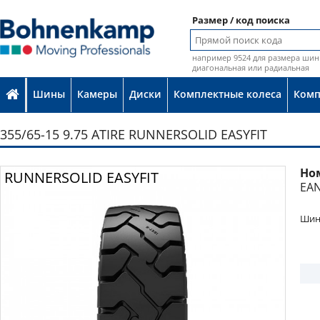
Размер / код поиска
например 9524 для размера шин 
диагональная или радиальная
Шины
Камеры
Диски
Комплектные колеса
Ком
355/65-15 9.75 ATIRE RUNNERSOLID EASYFIT
Но
Фото
RUNNERSOLID EASYFIT
EAN
Шина