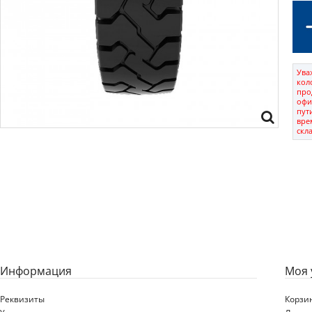
Ува
кол
про
офи
пут
вре
скл
Информация
Моя 
Реквизиты
Корзи