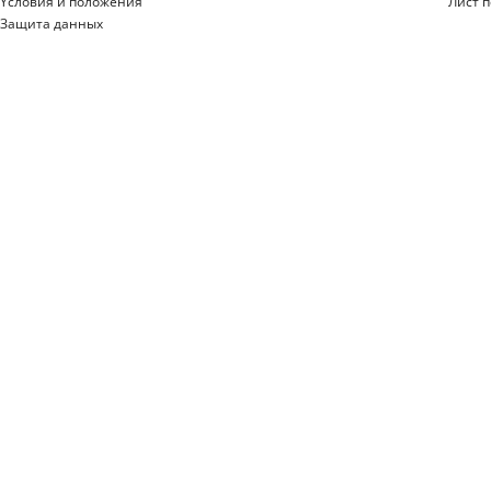
Yсловия и положения
Лист 
Защита данных