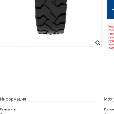
Ува
кол
про
офи
пут
вре
скл
Информация
Моя 
Реквизиты
Корзи