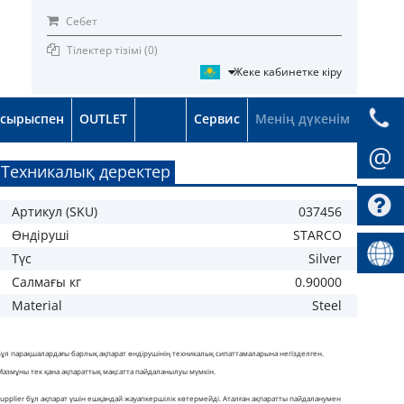
Себет
Тілектер тізімі (
0
)
Жеке кабинетке кіру
псырыспен
OUTLET
Сервис
Менің дүкенім
@
Техникалық деректер
Артикул (SKU)
037456
Өндіруші
STARCO
Түс
Silver
Салмағы кг
0.90000
Material
Steel
Бұл парақшалардағы барлық ақпарат өндірушінің техникалық сипаттамаларына негізделген.
Мазмұны тек қана ақпараттық мақсатта пайдаланылуы мүмкін.
Supplier бұл ақпарат үшін ешқандай жауапкершілік көтермейді. Аталған ақпаратты пайдаланумен