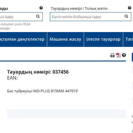
коды
Тауардың нөмірі / Толық мәтін
р өлшемі үшін 9524
диалды
қталған дөңгелектер
Машина жасау
Ілеспе тауарлар
Та
Тауардың нөмірі:
037456
EAN:
Бас түйреуіші MD-PLUS 815MM 447919