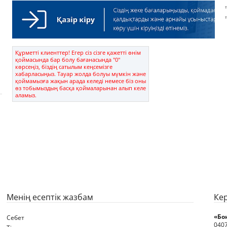
Құрметті клиенттер! Егер сіз сізге қажетті өнім
қоймасында бар болу бағанасында "0"
көрсеңіз, біздің сатылым кеңсемізге
хабарласыңыз. Тауар жолда болуы мүмкін және
қоймамызға жақын арада келеді немесе біз оны
өз тобымыздың басқа қоймаларынан алып келе
аламыз.
Менің есептік жазбам
Ке
«Бо
Себет
0407