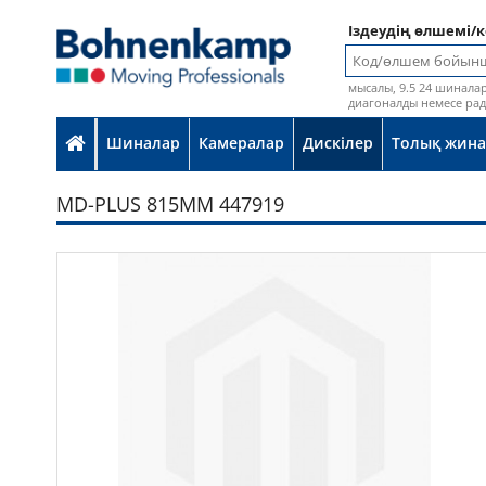
Іздеудің өлшемі/
мысалы, 9.5 24 шинала
диагоналды немесе ра
Шиналар
Камералар
Дискілер
Толық жина
MD-PLUS 815MM 447919