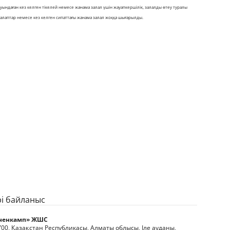
туындаған кез келген тікелей немесе жанама залал үшін жауапкершілік, залалды өтеу туралы
талаптар немесе кез келген сипаттағы жанама залал жоққа шығарылды.
рі байланыс
ненкамп» ЖШС
00, Қазақстан Республикасы, Алматы облысы, Іле ауданы,