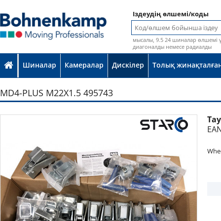
Іздеудің өлшемі/коды
мысалы, 9.5 24 шиналар өлшемі 
диагоналды немесе радиалды
Шиналар
Камералар
Дискілер
Толық жинақталған
MD4-PLUS M22X1.5 495743
Та
Фотосурет кепілдіксіз ұсынылады
EAN
Whee