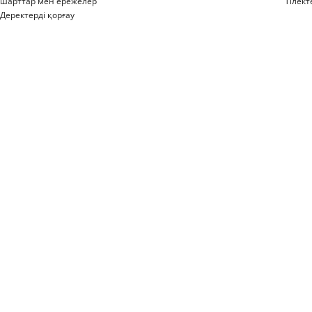
шарттар мен ережелер
Тілект
Деректерді қорғау