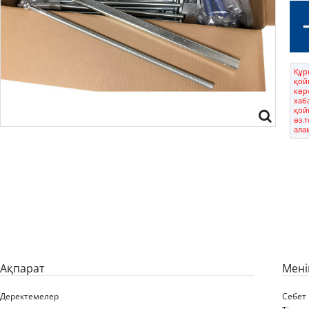
Құрм
қой
көрс
хаб
қой
өз 
ала
Ақпарат
Мені
Деректемелер
Себет