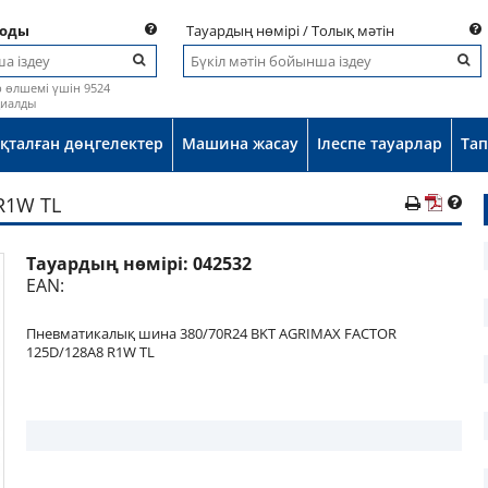
коды
Тауардың нөмірі / Толық мәтін
р өлшемі үшін 9524
диалды
қталған дөңгелектер
Машина жасау
Ілеспе тауарлар
Та
R1W TL
Тауардың нөмірі:
042532
ы
EAN:
Пневматикалық шина 380/70R24 BKT AGRIMAX FACTOR
125D/128A8 R1W TL