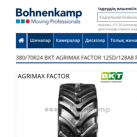
Іздеудің өлшемі/
мысалы, 9.5 24 шинала
диагоналды немесе ра
Шиналар
Камералар
Дискілер
Толық жина
380/70R24 BKT AGRIMAX FACTOR 125D/128A8 
Фотосурет кепілдіксіз ұсынылад
AGRIMAX FACTOR