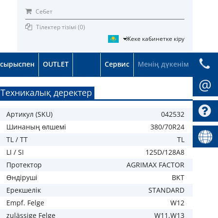
Себет
Тілектер тізімі (
0
)
Жеке кабинетке кіру
псырыспен
OUTLET
Сервис
Менің дүкенім
@
Техникалық деректер
Артикул (SKU)
042532
Шинаның өлшемі
380/70R24
TL / TT
TL
LI / SI
125D/128A8
Протектор
AGRIMAX FACTOR
Өндіруші
BKT
Ерекшелік
STANDARD
Empf. Felge
W12
zulässige Felge
W11,W13