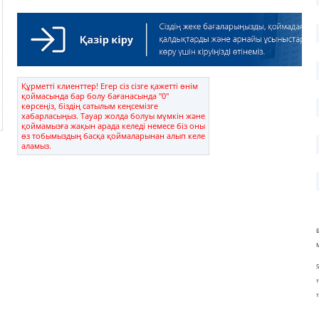
Құрметті клиенттер! Егер сіз сізге қажетті өнім
қоймасында бар болу бағанасында "0"
көрсеңіз, біздің сатылым кеңсемізге
хабарласыңыз. Тауар жолда болуы мүмкін және
қоймамызға жақын арада келеді немесе біз оны
өз тобымыздың басқа қоймаларынан алып келе
аламыз.