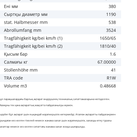
Ені мм
380
Сыртқы диаметр мм
1190
stat. Halbmesser mm
538
Abrollumfang mm
3524
Tragfähigkeit kg/bei km/h (1)
1650/65
Tragfähigkeit kg/bei km/h (2)
1810/40
Қысым бар
1.6
Салмағы кг
67.00000
Stollenhöhe mm
41
TRA code
R1W
Volume m3
0.48668
Бұл парақшалардағы барлық ақпарат өндірушінің техникалық сипаттамаларына негізделген.
Мазмұны тек қана ақпараттық мақсатта пайдаланылуы мүмкін.
Supplier бұл ақпарат үшін ешқандай жауапкершілік көтермейді. Аталған ақпаратты пайдаланумен
туындаған кез келген тікелей немесе жанама залал үшін жауапкершілік, залалды өтеу туралы
талаптар немесе кез келген сипаттағы жанама залал жоққа шығарылды.