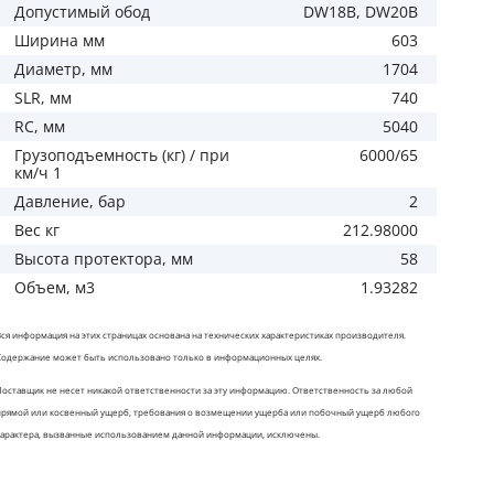
Допустимый обод
DW18B, DW20B
Ширина мм
603
Диаметр, мм
1704
SLR, мм
740
RC, мм
5040
Грузоподъемность (кг) / при
6000/65
км/ч 1
Давление, бар
2
Вес кг
212.98000
Высота протектора, мм
58
Объем, м3
1.93282
Вся информация на этих страницах основана на технических характеристиках производителя.
Содержание может быть использовано только в информационных целях.
Поставщик не несет никакой ответственности за эту информацию. Ответственность за любой
прямой или косвенный ущерб, требования о возмещении ущерба или побочный ущерб любого
характера, вызванные использованием данной информации, исключены.