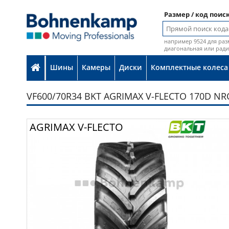
Размер / код поис
например 9524 для раз
диагональная или рад
Шины
Камеры
Диски
Комплектные колеса
VF600/70R34 BKT AGRIMAX V-FLECTO 170D NR
Фот
AGRIMAX V-FLECTO