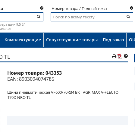
ка
Номер товара / Полный текст
мера шин 9.5 24
иальная
Комплектующие
Сопутствующие товары
Под заказ
OU
O TL
Номер товара:
043353
о
EAN: 8903094074785
Шина пневматическая VF600/70R34 BKT AGRIMAX V-FLECTO
170D NRO TL