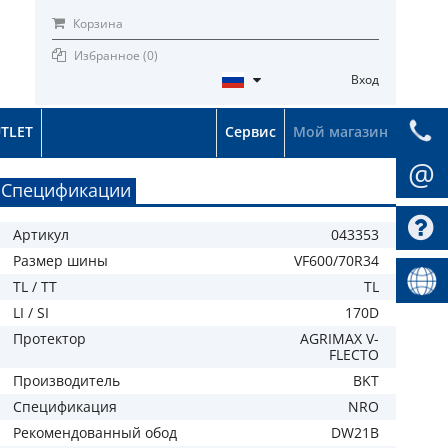
Корзина
Избранное (
0
)
Вход
TLET
Сервис
Мой магазин
@
Спецификации
Артикул
043353
Размер шины
VF600/70R34
TL / TT
TL
LI / SI
170D
Протектор
AGRIMAX V-
FLECTO
Производитель
BKT
Спецификация
NRO
Рекомендованный обод
DW21B