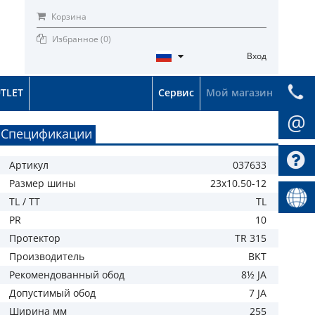
Корзина
Избранное (
0
)
Вход
TLET
Сервис
Мой магазин
@
Спецификации
Артикул
037633
Размер шины
23x10.50-12
TL / TT
TL
PR
10
Протектор
TR 315
Производитель
BKT
Рекомендованный обод
8½ JA
Допустимый обод
7 JA
Ширина мм
255