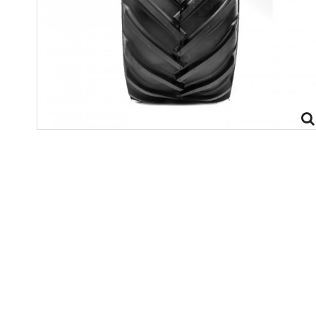
rim
rim