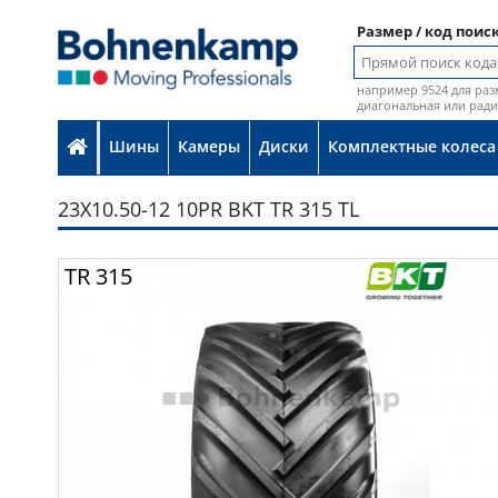
Размер / код поис
например 9524 для раз
диагональная или рад
Шины
Камеры
Диски
Комплектные колеса
23X10.50-12 10PR BKT TR 315 TL
Фот
TR 315