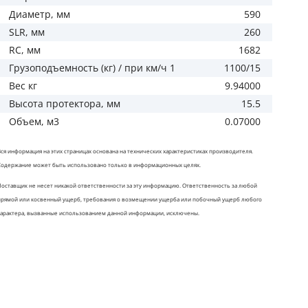
Диаметр, мм
590
SLR, мм
260
RC, мм
1682
Грузоподъемность (кг) / при км/ч 1
1100/15
Вес кг
9.94000
Высота протектора, мм
15.5
Объем, м3
0.07000
Вся информация на этих страницах основана на технических характеристиках производителя.
Содержание может быть использовано только в информационных целях.
Поставщик не несет никакой ответственности за эту информацию. Ответственность за любой
прямой или косвенный ущерб, требования о возмещении ущерба или побочный ущерб любого
характера, вызванные использованием данной информации, исключены.