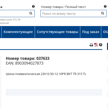
ка
Номер товара / Полный текст
мера шин 9.5 24
иальная
Комплектующие
Сопутствующие товары
Под заказ
OU
Номер товара:
037633
о
EAN: 8903094027873
Шина пневматическая 23X10.50-12 10PR BKT TR 315 TL