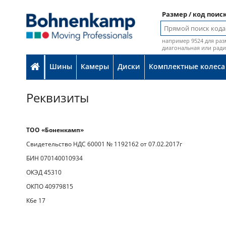
Размер / код поис
например 9524 для раз
диагональная или рад
Шины
Камеры
Диски
Комплектные колеса
Реквизиты
ТОO «Боненкамп»
Свидетельство НДС 60001 № 1192162 от 07.02.2017г
БИН 070140010934
ОКЭД 45310
ОКПО 40979815
Кбе 17