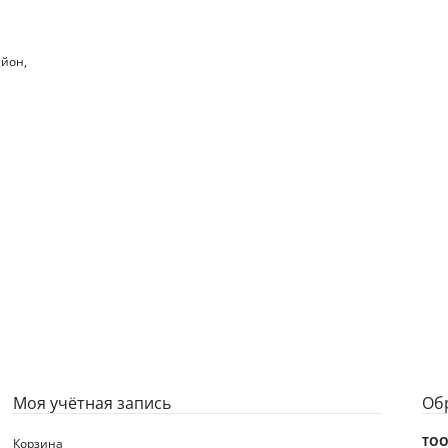
айон,
Моя учётная запись
Об
ТОO
Корзина