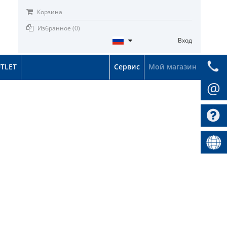
Корзина
Избранное (
0
)
Вход
TLET
Сервис
Мой магазин
@