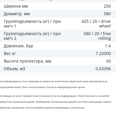
Ширина мм
250
Диаметр, мм
580
Грузоподъемность (кг) / при
425 / 20 / drive
км/ч 1
wheel
Грузоподъемность (кг) / при
580 / 20 / free
км/ч 2
rolling
Давление, бар
1.4
Вес кг
7.22000
Высота протектора, мм
50
Объем, м3
0.03396
Вся информация на этих страницах основана на технических характеристиках производителя.
Содержание может быть использовано только в информационных целях.
Поставщик не несет никакой ответственности за эту информацию. Ответственность за любой
rim
tyre
прямой или косвенный ущерб, требования о возмещении ущерба или побочный ущерб любого
характера, вызванные использованием данной информации, исключены.