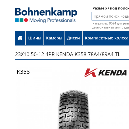
Размер / код поис
например 9524 для раз
диагональная или рад
Шины
Камеры
Диски
Комплектные колеса
23X10.50-12 4PR KENDA K358 78A4/89A4 TL
Фот
K358