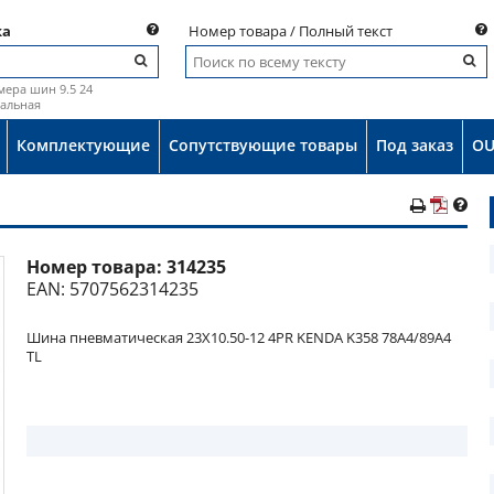
ка
Номер товара / Полный текст
мера шин 9.5 24
иальная
Комплектующие
Сопутствующие товары
Под заказ
OU
Номер товара:
314235
о
EAN: 5707562314235
Шина пневматическая 23X10.50-12 4PR KENDA K358 78A4/89A4
TL