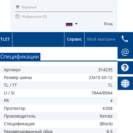
Корзина
Избранное (
0
)
Вход
TLET
Сервис
Мой магазин
@
Спецификации
Артикул
314235
Размер шины
23x10.50-12
TL / TT
TL
LI / SI
78A4/89A4
PR
4
Протектор
K358
Производитель
Kenda
Спецификация
(Block)
Рекомендованный обод
8.5