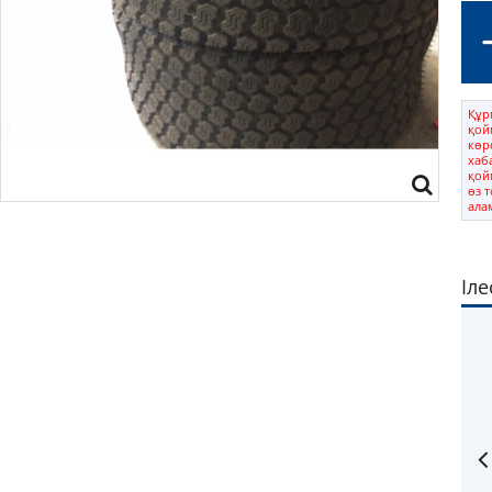
Құрм
қой
көрс
хаб
қой
өз 
ала
Іле
rim