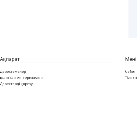
7.00X12 H2 4/60/100
C60/14.5 ET-54 IVORY
WHITE RAL1013 STARCO
650@20 531342
Ақпарат
Мені
Деректемелер
Себет
шарттар мен ережелер
Тілект
Деректерді қорғау