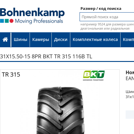
Размер / код поиска
например 9524 для размера шин 
диагональная или радиальная
Шины
Камеры
Диски
Комплектные колеса
Ком
31X15.50-15 8PR BKT TR 315 116B TL
Но
Фото
TR 315
EAN
Шина
31x1