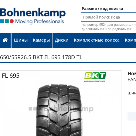
Размер / код поиска
например 9524 для размера шин 
диагональная или радиальная
Шины
Камеры
Диски
Комплектные колеса
Ком
650/55R26.5 BKT FL 695 178D TL
Но
Фото
FL 695
EAN
Шина