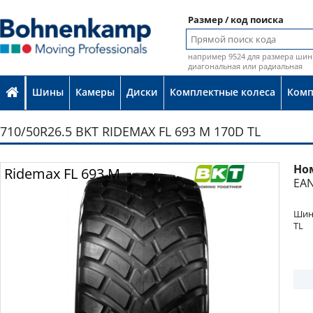
Размер / код поиска
например 9524 для размера шин 
диагональная или радиальная
Шины
Камеры
Диски
Комплектные колеса
Ком
710/50R26.5 BKT RIDEMAX FL 693 M 170D TL
Но
Фото
Ridemax FL 693 M
EAN
Шина
TL