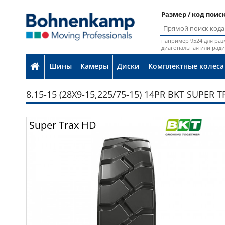
Размер / код поис
например 9524 для раз
диагональная или рад
Шины
Камеры
Диски
Комплектные колеса
8.15-15 (28X9-15,225/75-15) 14PR BKT SUPER 
Фот
Super Trax HD