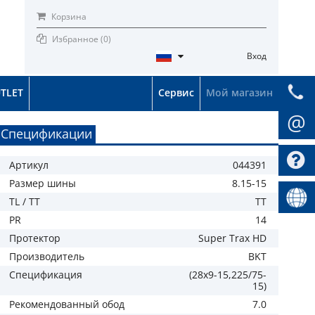
Корзина
Избранное (
0
)
Вход
TLET
Сервис
Мой магазин
@
Спецификации
Артикул
044391
Размер шины
8.15-15
TL / TT
TT
PR
14
Протектор
Super Trax HD
Производитель
BKT
Спецификация
(28x9-15,225/75-
15)
Рекомендованный обод
7.0