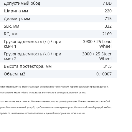
Допустимый обод
7 BD
Ширина мм
220
Диаметр, мм
715
SLR, мм
332
RC, мм
2169
Грузоподъемность (кг) / при
3900 / 25 Load
км/ч 1
Wheel
Грузоподъемность (кг) / при
3000 / 25 Steer
км/ч 2
Wheel
Высота протектора, мм
31.5
Объем, м3
0.10007
Вся информация на этих страницах основана на технических характеристиках производителя.
Содержание может быть использовано только в информационных целях.
Поставщик не несет никакой ответственности за эту информацию. Ответственность за любой
прямой или косвенный ущерб, требования о возмещении ущерба или побочный ущерб любого
характера, вызванные использованием данной информации, исключены.