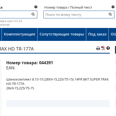
ка
Номер товара / Полный текст
мера шин 9.5 24
иальная
Комплектующие
Сопутствующие товары
Под заказ
OU
TRAX HD TR-177A
Номер товара:
044391
о
EAN:
Шинокомплект 8.15-15 (28X9-15,225/75-15) 14PR BKT SUPER TRAX
HD TR-177A
28x9-15,225/75-15