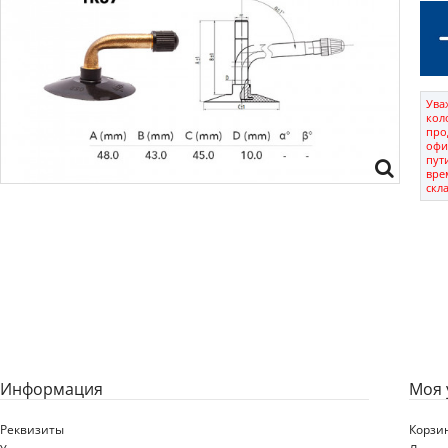
Ува
кол
про
офи
пут
вре
скл
Информация
Моя 
Реквизиты
Корзи