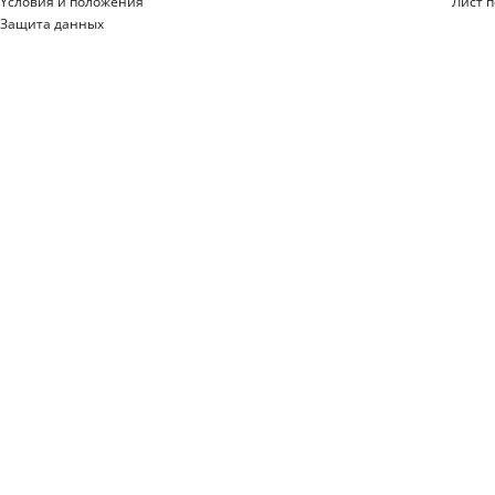
Yсловия и положения
Лист 
Защита данных