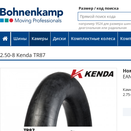
Размер / код поиска
например 9524 для размера шин 
диагональная или радиальная
Шины
Камеры
Диски
Комплектные колеса
Ком
2.50-8 Kenda TR87
Но
Фото
EAN
Каме
2.75-