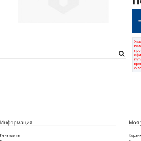
П
Ува
кол
про
офи
пут
вре
скл
Информация
Моя 
Реквизиты
Корзи