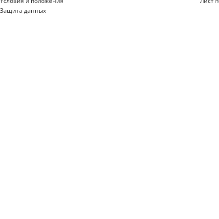
Yсловия и положения
Лист 
Защита данных