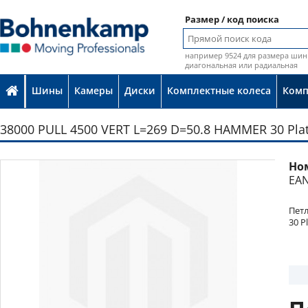
Размер / код поиска
например 9524 для размера шин 
диагональная или радиальная
Шины
Камеры
Диски
Комплектные колеса
Ком
38000 PULL 4500 VERT L=269 D=50.8 HAMMER 30 Pla
Но
EAN
Петл
30 P