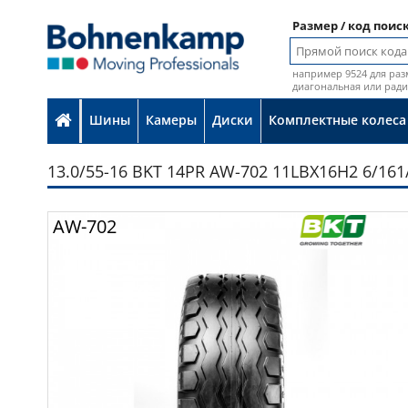
Размер / код поис
например 9524 для раз
диагональная или рад
Шины
Камеры
Диски
Комплектные колеса
13.0/55-16 BKT 14PR AW-702 11LBX16H2 6/161/
Фот
AW-702